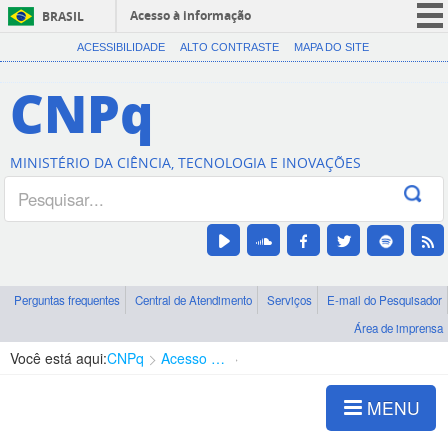
Acesso à informação
BRASIL
CORONAVÍRUS (COVID-19)
ACESSIBILIDADE
ALTO CONTRASTE
MAPA DO SITE
Participe
CNPq
Serviços
Legislação
MINISTÉRIO DA CIÊNCIA, TECNOLOGIA E INOVAÇÕES
Canais
Perguntas frequentes
Central de Atendimento
Serviços
E-mail do Pesquisador
Área de imprensa
Você está aqui:
CNPq
Acesso à Informação
Auditoria Interna
MENU