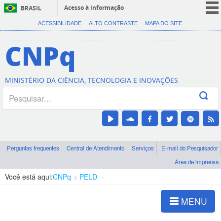
Acesso à informação
BRASIL
CORONAVÍRUS (COVID-19)
ACESSIBILIDADE
ALTO CONTRASTE
MAPA DO SITE
Participe
CNPq
Serviços
Legislação
MINISTÉRIO DA CIÊNCIA, TECNOLOGIA E INOVAÇÕES
Canais
Perguntas frequentes
Central de Atendimento
Serviços
E-mail do Pesquisador
Área de imprensa
Você está aqui:
CNPq
PELD
Apresentação
MENU