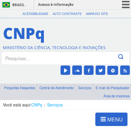
Acesso à informação
BRASIL
CORONAVÍRUS (COVID-19)
ACESSIBILIDADE
ALTO CONTRASTE
MAPA DO SITE
Participe
CNPq
Serviços
Legislação
MINISTÉRIO DA CIÊNCIA, TECNOLOGIA E INOVAÇÕES
Canais
Perguntas frequentes
Central de Atendimento
Serviços
E-mail do Pesquisador
Área de imprensa
Você está aqui:
CNPq
Serviços
Gerador GRU
MENU