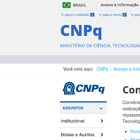
Acesso à informação
BRASIL
Ir para o conteúdo
1
Ir para o menu
2
Ir pa
CNPq
MINISTÉRIO DA CIÊNCIA, TECNOLOGI
Você está aqui:
CNPq
Acesso à Inf
Con
Convênio
ASSUNTOS
realizaç
repasses
Institucional
Tecnológ
Port
Bolsas e Auxílios
Pági