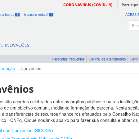
CORONAVÍRUS (COVID-19)
Participe
ra a busca
3
Ir para o rodapé
4
ACESSI
A E INOVAÇÕES
Perguntas frequentes
Central de Atendimento
Serv
ormação
Convênios
vênios
s são acordos celebrados entre os órgãos públicos e outras instituiçõe
ão de um objetivo comum, mediante formação de parceria. Nesta seçã
 e transferências de recursos financeiros efetuados pelo Conselho Nac
ico - CNPq. Clique nos links abaixo para fazer sua consulta e obter o
al dos Convênios (SICONV)
na da Tranparência Pública do CNPq