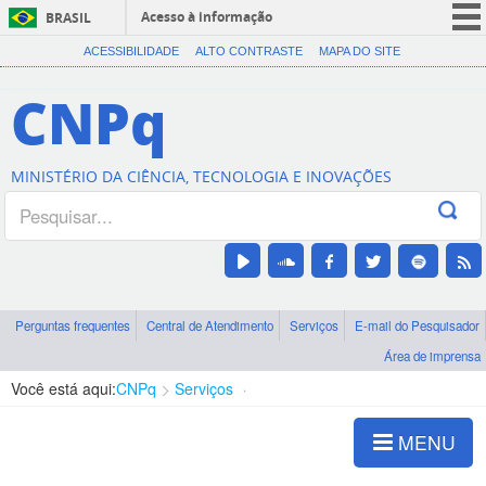
Acesso à informação
BRASIL
CORONAVÍRUS (COVID-19)
ACESSIBILIDADE
ALTO CONTRASTE
MAPA DO SITE
Participe
CNPq
Serviços
Legislação
MINISTÉRIO DA CIÊNCIA, TECNOLOGIA E INOVAÇÕES
Canais
Perguntas frequentes
Central de Atendimento
Serviços
E-mail do Pesquisador
Área de imprensa
Você está aqui:
CNPq
Serviços
Esqueceu sua senha?
MENU