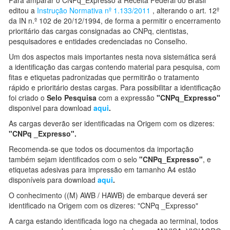
Para amparar o CNPq_Expresso a Receita Federal do Brasil
editou a
Instrução Normativa nº 1.133/2011
, alterando o art. 12º
da IN n.º 102 de 20/12/1994, de forma a permitir o encerramento
prioritário das cargas consignadas ao CNPq, cientistas,
pesquisadores e entidades credenciadas no Conselho.
Um dos aspectos mais importantes nesta nova sistemática será
a identificação das cargas contendo material para pesquisa, com
fitas e etiquetas padronizadas que permitirão o tratamento
rápido e prioritário destas cargas. Para possibilitar a identificação
foi criado o
Selo Pesquisa
com a expressão
"CNPq_Expresso"
disponivel para download
aqui
.
As cargas deverão ser identificadas na Origem com os dizeres:
"CNPq _Expresso".
Recomenda-se que todos os documentos da importação
também sejam identificados com o selo
"CNPq_Expresso"
, e
etiquetas adesivas para impressão em tamanho A4 estão
disponíveis para download
aqui
.
O conhecimento ((M) AWB / HAWB) de embarque deverá ser
identificado na Origem com os dizeres: "CNPq _Expresso"
A carga estando identificada logo na chegada ao terminal, todos