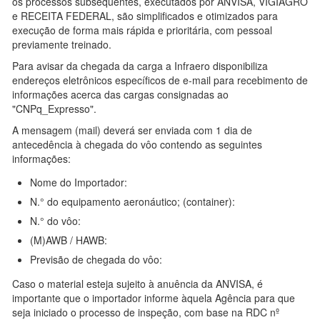
os processos subsequentes, executados por ANVISA, VIGIAGRO
e RECEITA FEDERAL, são simplificados e otimizados para
execução de forma mais rápida e prioritária, com pessoal
previamente treinado.
Para avisar da chegada da carga a Infraero disponibiliza
endereços eletrônicos específicos de e-mail para recebimento de
informações acerca das cargas consignadas ao
"CNPq_Expresso".
A mensagem (mail) deverá ser enviada com 1 dia de
antecedência à chegada do vôo contendo as seguintes
informações:
Nome do Importador:
N.° do equipamento aeronáutico; (container):
N.° do vôo:
(M)AWB / HAWB:
Previsão de chegada do vôo:
Caso o material esteja sujeito à anuência da ANVISA, é
importante que o importador informe àquela Agência para que
seja iniciado o processo de inspeção, com base na RDC nº