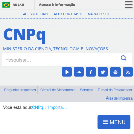
Acesso à informação
BRASIL
CORONAVÍRUS (COVID-19)
ACESSIBILIDADE
ALTO CONTRASTE
MAPA DO SITE
Participe
CNPq
Serviços
Legislação
MINISTÉRIO DA CIÊNCIA, TECNOLOGIA E INOVAÇÕES
Canais
Perguntas frequentes
Central de Atendimento
Serviços
E-mail do Pesquisador
Área de imprensa
Você está aqui:
CNPq
Importações para Pesquisa
CNPq Expresso
MENU