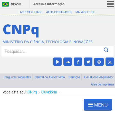
Acesso à informação
BRASIL
CORONAVÍRUS (COVID-19)
ACESSIBILIDADE
ALTO CONTRASTE
MAPA DO SITE
Participe
CNPq
Serviços
Legislação
MINISTÉRIO DA CIÊNCIA, TECNOLOGIA E INOVAÇÕES
Canais
Perguntas frequentes
Central de Atendimento
Serviços
E-mail do Pesquisador
Área de imprensa
Você está aqui:
CNPq
Ouvidoria
Legislação
MENU