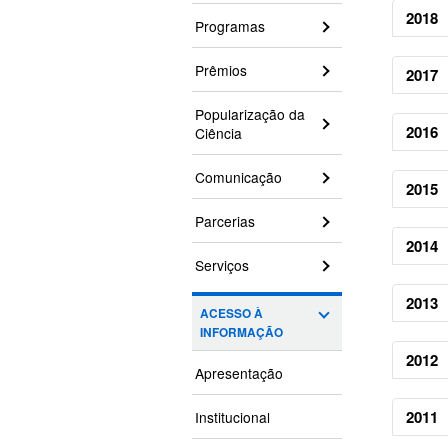
2018
Programas
Unida
Prêmios
2017
Códig
Popularização da
Unida
2016
Ciência
Códig
Unida
Comunicação
2015
Parcerias
Códig
Unidad
2014
Serviços
Código
Unidad
2013
ACESSO À
Código
INFORMAÇÃO
Unidad
2012
Apresentação
Código
Unida
2011
Institucional
Númer
Códig
Número