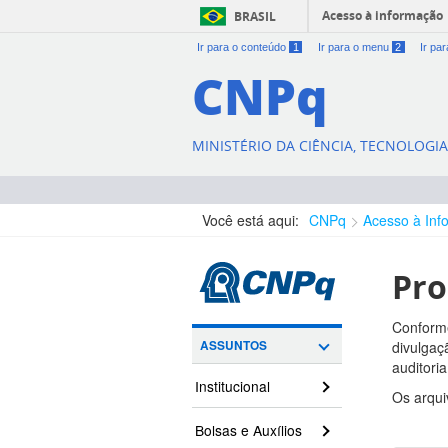
Acesso à informação
BRASIL
Ir para o conteúdo
1
Ir para o menu
2
Ir pa
CNPq
MINISTÉRIO DA CIÊNCIA, TECNOLOGI
Você está aqui:
CNPq
Acesso à Inf
Pro
Conforme
ASSUNTOS
divulgaçã
auditori
Institucional
Os arqui
Bolsas e Auxílios