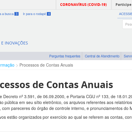
CORONAVÍRUS (COVID-19)
Participe
ra a busca
3
Ir para o rodapé
4
ACESSI
A E INOVAÇÕES
Perguntas frequentes
Central de Atendimento
Serv
ormação
Processos de Contas Anuais
cessos de Contas Anuais
 Decreto nº 3.591, de 06.09.2000, e Portaria CGU nº 133, de 18.01.20
o pública em seu sítio eletrônico, os arquivos referentes aos relatórios
a, com pareceres do órgão de controle interno, e pronunciamentos do M
vos estão organizados por exercício ao qual se referem as contas, con