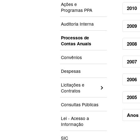
Unida
Ações e
2010
Númer
Programas PPA
Situaç
Códig
Local 
Unida
Númer
Númer
Auditoria Interna
Pavime
2009
Códig
Númer
Situa
Processos de
Unida
Númer
Situa
Contas Anuais
2008
Local
Códig
Númer
Local
Conjun
Conjun
Unida
Númer
Convênios
Situa
Dumon
2007
Códig
Númer
Local
Despesas
Conjun
Unida
Númer
Situa
2006
Códig
Númer
Licitações e
Local
Contratos
Conjun
Unida
Númer
Situa
2005
Códig
Númer
Local
Consultas Públicas
Conjun
Unida
Númer
Situa
Anos 
Lei - Acesso a
Códig
Númer
Local
Informação
Conjun
Encont
Númer
Situa
Númer
SIC
Local