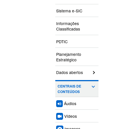
Conjun
Situa
Sistema e-SIC
Local
Conjun
Informações
Classificadas
PDTIC
Planejamento
Estratégico
Dados abertos
CENTRAIS DE
CONTEÚDOS
Áudios
Vídeos
Imagens