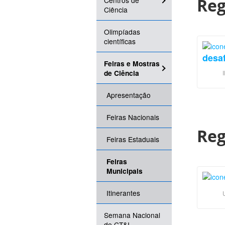
Reg
Centros de
Ciência
Olimpíadas
científicas
desaf
Feiras e Mostras
de Ciência
Apresentação
Feiras Nacionais
Reg
Feiras Estaduais
Feiras
Municipais
Itinerantes
Semana Nacional
de CT&I