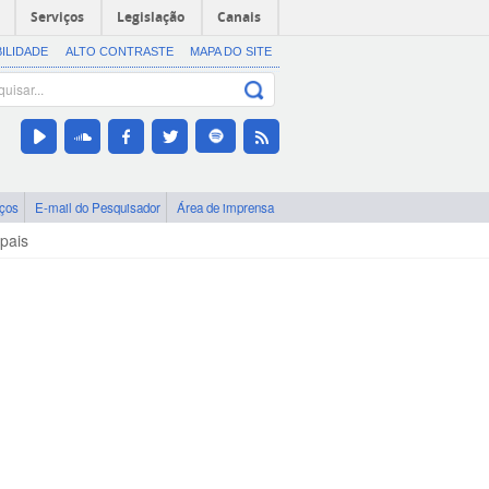
Serviços
Legislação
Canais
BILIDADE
ALTO CONTRASTE
MAPA DO SITE
iços
E-mail do Pesquisador
Área de imprensa
pais