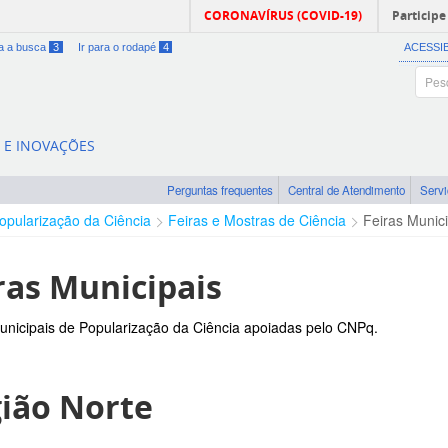
CORONAVÍRUS (COVID-19)
Participe
ra a busca
3
Ir para o rodapé
4
ACESSI
A E INOVAÇÕES
Perguntas frequentes
Central de Atendimento
Serv
opularização da Ciência
Feiras e Mostras de Ciência
Feiras Munici
ras Municipais
unicipais de Popularização da Ciência apoiadas pelo CNPq.
ião Norte