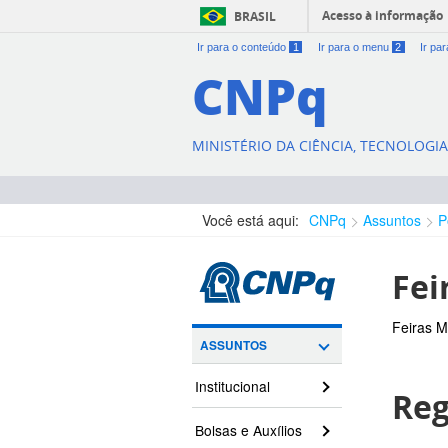
Acesso à informação
BRASIL
Ir para o conteúdo
1
Ir para o menu
2
Ir pa
CNPq
MINISTÉRIO DA CIÊNCIA, TECNOLOGI
Você está aqui:
CNPq
Assuntos
P
Fei
Feiras M
ASSUNTOS
Institucional
Reg
Bolsas e Auxílios