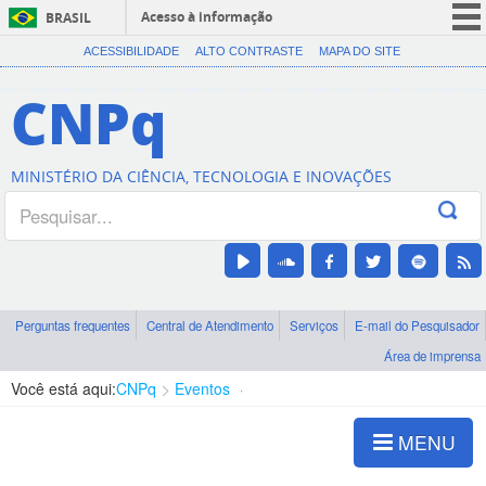
Acesso à informação
BRASIL
CORONAVÍRUS (COVID-19)
ACESSIBILIDADE
ALTO CONTRASTE
MAPA DO SITE
Participe
CNPq
Serviços
Legislação
MINISTÉRIO DA CIÊNCIA, TECNOLOGIA E INOVAÇÕES
Canais
Perguntas frequentes
Central de Atendimento
Serviços
E-mail do Pesquisador
Área de imprensa
Você está aqui:
CNPq
Eventos
Pioneiras da Ciência do Brasil 7ª Edição
MENU