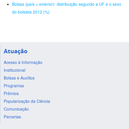
Bolsas (país + exterior): distribuição segundo a UF e o sexo
do bolsista 2012 (%)
Atuação
Acesso à Informação
Institucional
Bolsas e Auxílios
Programas
Prêmios
Popularização da Ciência
Comunicação
Parcerias