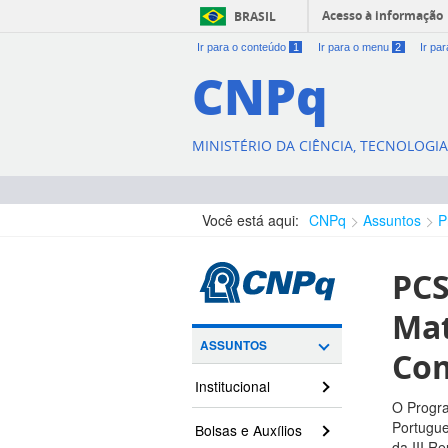
Acesso à informação
BRASIL
Ir para o conteúdo
1
Ir para o menu
2
Ir pa
CNPq
MINISTÉRIO DA CIÊNCIA, TECNOLOGI
Você está aqui:
CNPq
Assuntos
P
PCS
Mat
ASSUNTOS
Com
Institucional
O Progra
Portugue
Bolsas e Auxílios
da III R