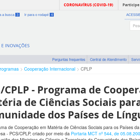
CORONAVÍRUS (COVID-19)
Participe
ra a busca
3
Ir para o rodapé
4
ACESSI
A E INOVAÇÕES
Perguntas frequentes
Central de Atendimento
Serv
rogramas
Cooperação Internacional
CPLP
/CPLP - Programa de Coope
éria de Ciências Sociais par
unidade dos Países de Líng
ma de Cooperação em Matéria de Ciências Sociais para os Países d
sa - PCS/CPLP, criado por meio da
Portaria MCT nº 544, de 05.08.20
eunião dos Ministros da Ciência e Tecnologia da Comunidade dos Paí