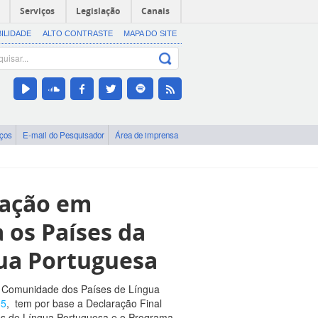
Serviços
Legislação
Canais
BILIDADE
ALTO CONTRASTE
MAPA DO SITE
iços
E-mail do Pesquisador
Área de imprensa
ração em
a os Países da
ua Portuguesa
a Comunidade dos Países de Língua
05
, tem por base a Declaração Final
ses de Língua Portuguesa e o Programa