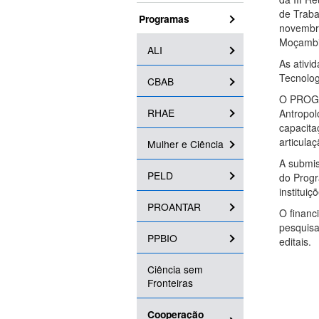
de Traba
Programas
novembro
Moçambi
ALI
As ativi
Tecnolog
CBAB
O PROGRA
RHAE
Antropol
capacita
articula
Mulher e Ciência
A submis
PELD
do Progr
institui
PROANTAR
O financ
pesquisa
PPBIO
editais.
Ciência sem
Fronteiras
Cooperação