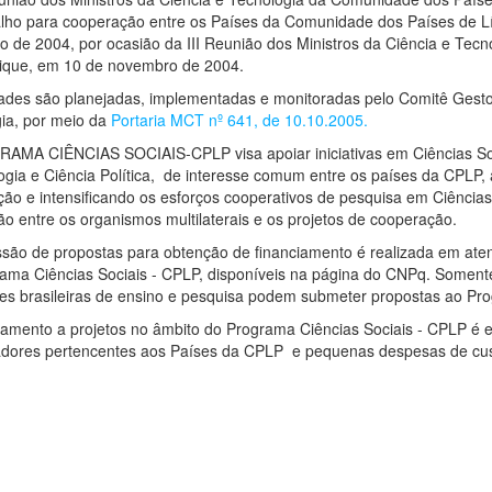
lho para cooperação entre os Países da Comunidade dos Países de L
 de 2004, por ocasião da III Reunião dos Ministros da Ciência e Tec
que, em 10 de novembro de 2004.
dades são planejadas, implementadas e monitoradas pelo Comitê Gesto
ia, por meio da
Portaria MCT nº 641, de 10.10.2005.
MA CIÊNCIAS SOCIAIS-CPLP visa apoiar iniciativas em Ciências Soc
ogia e Ciência Política, de interesse comum entre os países da CPLP,
ção e intensificando os esforços cooperativos de pesquisa em Ciências
ção entre os organismos multilaterais e os projetos de cooperação.
são de propostas para obtenção de financiamento é realizada em atend
ama Ciências Sociais - CPLP, disponíveis na página do CNPq. Soment
ções brasileiras de ensino e pesquisa podem submeter propostas ao Pr
iamento a projetos no âmbito do Programa Ciências Sociais - CPLP é e
dores pertencentes aos Países da CPLP e pequenas despesas de cus