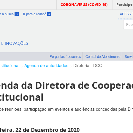
CORONAVÍRUS (COVID-19)
Participe
ra a busca
3
Ir para o rodapé
4
ACESSI
A E INOVAÇÕES
Perguntas frequentes
Central de Atendimento
Serv
nstitucional
Agenda de autoridades
Diretoria - DCOI
nda da Diretora de Coopera
titucional
e reuniões, participação em eventos e audiências concedidas pela Di
feira, 22 de Dezembro de 2020