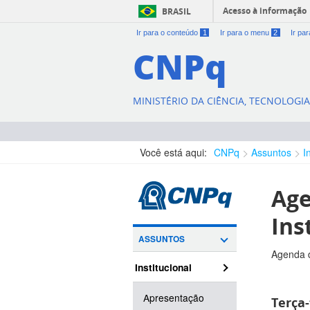
Acesso à informação
BRASIL
Ir para o conteúdo
1
Ir para o menu
2
Ir pa
CNPq
MINISTÉRIO DA CIÊNCIA, TECNOLOGI
Você está aqui:
CNPq
Assuntos
I
Age
Ins
ASSUNTOS
Agenda d
Institucional
Apresentação
Terça-