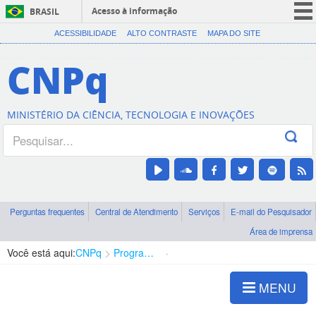
Acesso à informação
BRASIL
CORONAVÍRUS (COVID-19)
ACESSIBILIDADE
ALTO CONTRASTE
MAPA DO SITE
Participe
CNPq
Serviços
Legislação
MINISTÉRIO DA CIÊNCIA, TECNOLOGIA E INOVAÇÕES
Canais
Perguntas frequentes
Central de Atendimento
Serviços
E-mail do Pesquisador
Área de imprensa
Você está aqui:
CNPq
Programa Editorial
Ciências Biológicas
MENU