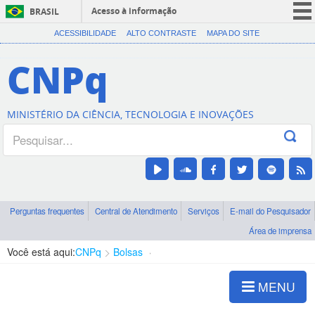
Acesso à informação
BRASIL
CORONAVÍRUS (COVID-19)
ACESSIBILIDADE
ALTO CONTRASTE
MAPA DO SITE
Participe
CNPq
Serviços
Legislação
MINISTÉRIO DA CIÊNCIA, TECNOLOGIA E INOVAÇÕES
Canais
Perguntas frequentes
Central de Atendimento
Serviços
E-mail do Pesquisador
Área de imprensa
Você está aqui:
CNPq
Bolsas
Auxílio deslocamento
MENU