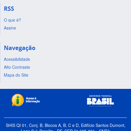
RSS
O que é?
Assine
Navegação
Acessibilidade
Alto Contraste
Mapa do Site
SHIS QI 01, Conj. B, Blocos A, B, C e D, Edifício Santos Dumont,