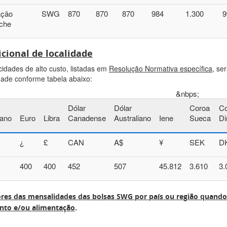
ação
SWG
870
870
870
984
1.300
9
che
icional de localidade
cidades de alto custo, listadas em
Resolução Normativa específica
, se
ade conforme tabela abaixo:
&nbps;
Dólar
Dólar
Coroa
Co
ano
Euro
Libra
Canadense
Australiano
Iene
Sueca
Di
¿
£
CAN
A$
¥
SEK
D
400
400
452
507
45.812
3.610
3.
ores das mensalidades das bolsas SWG por país ou região quando j
nto e/ou alimentação
.