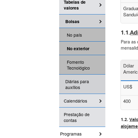
Tabelas de
valores
Gradu
Sanduí
Bolsas
1.1.
Ad
No país
Para as 
mensalid
No exterior
Fomento
Dólar
Tecnológico
Americ
Diárias para
US$
auxílios
Calendários
400
Prestação de
1.2.
Val
contas
alojame
Programas