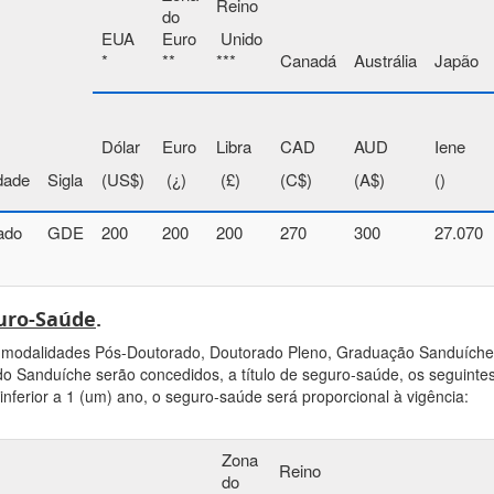
Reino
do
EUA
Euro
Unido
*
**
***
Canadá
Austrália
Japão
Dólar
Euro
Libra
CAD
AUD
Iene
dade
Sigla
(US$)
(¿)
(£)
(C$)
(A$)
()
ado
GDE
200
200
200
270
300
27.070
uro-Saúde
.
modalidades Pós-Doutorado, Doutorado Pleno, Graduação Sanduíche,
o Sanduíche serão concedidos, a título de seguro-saúde, os seguinte
inferior a 1 (um) ano, o seguro-saúde será proporcional à vigência:
Zona
Reino
do