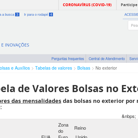
CORONAVÍRUS (COVID-19)
Participe
ra a busca
3
Ir para o rodapé
4
ACESSI
A E INOVAÇÕES
Perguntas frequentes
Central de Atendimento
Serv
olsas e Auxílios
Tabelas de valores
Bolsas
No exterior
ela de Valores Bolsas no Ext
ores das mensalidades
das bolsas no exterior por
:
&nbps;
Zona
Reino
do
EUA
Euro
Unido