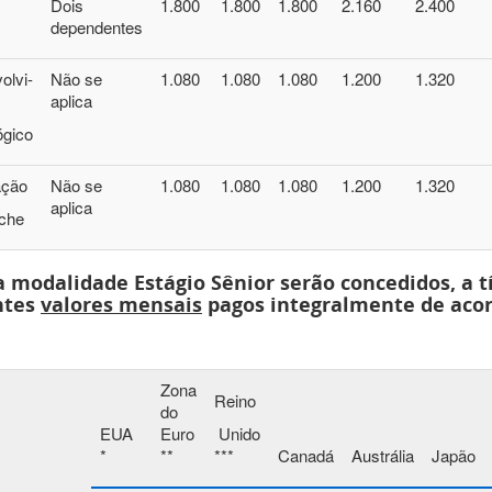
Dois
1.800
1.800
1.800
2.160
2.400
dependentes
olvi-
Não se
1.080
1.080
1.080
1.200
1.320
aplica
ógico
ação
Não se
1.080
1.080
1.080
1.200
1.320
aplica
che
a modalidade Estágio Sênior serão concedidos, a t
ntes
valores mensais
pagos integralmente de acor
Zona
Reino
do
EUA
Euro
Unido
*
**
***
Canadá
Austrália
Japão