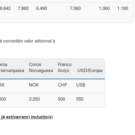
9.642
7.860
6.490
7.060
1.060
1.180
rá concedido valor adicional à
roa
Coroa
Franco
namarquesa
Norueguesa
Suíço
USD/Europa
KK
NOK
CHF
US$
000
3.250
500
550
á estiver(em) incluído(s)