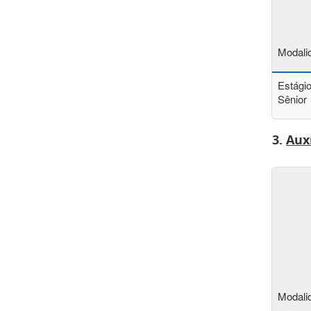
Modali
Estági
Sênior
3.
Aux
Modali