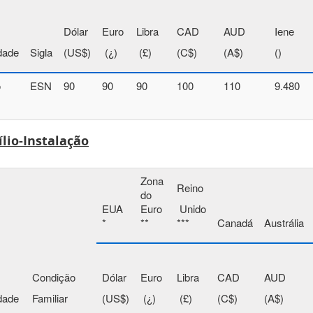
Dólar
Euro
Libra
CAD
AUD
Iene
dade
Sigla
(US$)
(¿)
(£)
(C$)
(A$)
()
o
ESN
90
90
90
100
110
9.480
ílio-Instalação
Zona
Reino
do
EUA
Euro
Unido
*
**
***
Canadá
Austrália
Condição
Dólar
Euro
Libra
CAD
AUD
dade
Familiar
(US$)
(¿)
(£)
(C$)
(A$)