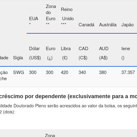
Zona
Reino
do
EUA
Euro
Unido
*
**
***
Canadá
Austrália
Japão
Dólar
Euro
Libra
CAD
AUD
Iene
dade
Sigla
(US$)
(¿)
(£)
(C$)
(A$)
()
ação
SWG
300
300
420
340
380
37.357
íche
créscimo por dependente (
exclusivamente para a m
idade Doutorado Pleno serão acrescidos ao valor da bolsa, os seguin
 (dois):
Zona