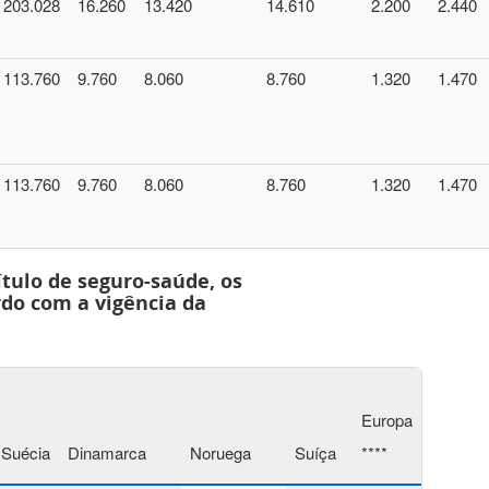
203.028
16.260
13.420
14.610
2.200
2.440
113.760
9.760
8.060
8.760
1.320
1.470
113.760
9.760
8.060
8.760
1.320
1.470
ítulo de seguro-saúde, os
do com a vigência da
Europa
Suécia
Dinamarca
Noruega
Suíça
****