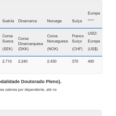
Europa
Suécia
Dinamarca
Noruega
Suíça
****
USD/
Coroa
Coroa
Franco
Coroa
Sueca
Norueguesa
Suíço
Europa
Dinamarquesa
(SEK)
(DKK)
(NOK)
(CHF)
(US$)
2.710
2.240
2.430
370
400
odalidade Doutorado Pleno
).
tes valores por dependente, até no