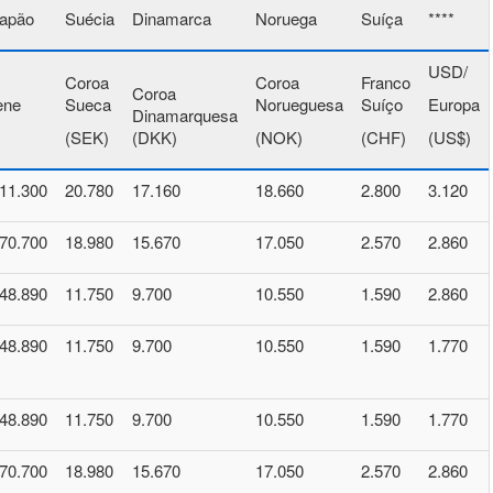
apão
Suécia
Dinamarca
Noruega
Suíça
****
USD/
Coroa
Coroa
Franco
Coroa
ene
Sueca
Norueguesa
Suíço
Europa
Dinamarquesa
)
(SEK)
(DKK)
(NOK)
(CHF)
(US$)
11.300
20.780
17.160
18.660
2.800
3.120
70.700
18.980
15.670
17.050
2.570
2.860
48.890
11.750
9.700
10.550
1.590
2.860
48.890
11.750
9.700
10.550
1.590
1.770
48.890
11.750
9.700
10.550
1.590
1.770
70.700
18.980
15.670
17.050
2.570
2.860