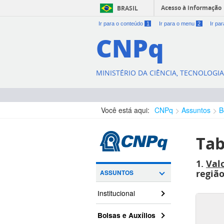
Acesso à informação
BRASIL
Ir para o conteúdo
1
Ir para o menu
2
Ir pa
CNPq
MINISTÉRIO DA CIÊNCIA, TECNOLOGI
Você está aqui:
CNPq
Assuntos
B
Tab
1.
Val
região
ASSUNTOS
Institucional
Bolsas e Auxílios