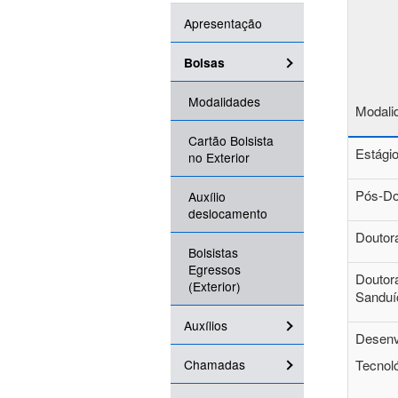
Apresentação
Bolsas
Modalidades
Modali
Cartão Bolsista
Estágio
no Exterior
Pós-Do
Auxílio
deslocamento
Doutor
Bolsistas
Egressos
Doutor
(Exterior)
Sandu
Auxílios
Desenv
Chamadas
Tecnol