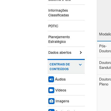
Informações
Classificadas
PDTIC
Modali
Planejamento
Estratégico
Pós-
Doutor
Dados abertos
Doutor
CENTRAIS DE
Sanduí
CONTEÚDOS
Doutor
Áudios
Pleno
Vídeos
Imagens