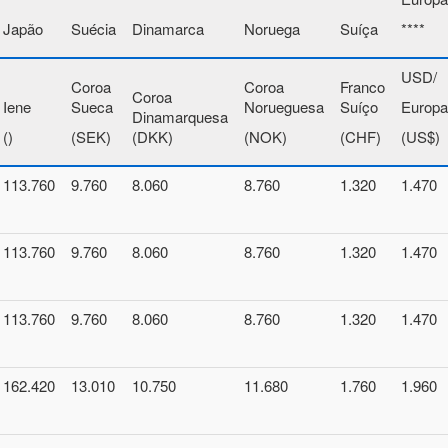
Japão
Suécia
Dinamarca
Noruega
Suíça
****
USD/
Coroa
Coroa
Franco
Coroa
Iene
Sueca
Norueguesa
Suíço
Europa
Dinamarquesa
()
(SEK)
(DKK)
(NOK)
(CHF)
(US$)
113.760
9.760
8.060
8.760
1.320
1.470
113.760
9.760
8.060
8.760
1.320
1.470
113.760
9.760
8.060
8.760
1.320
1.470
162.420
13.010
10.750
11.680
1.760
1.960