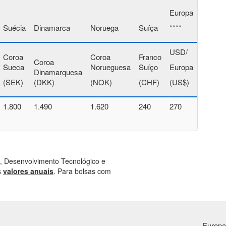
Europa
Suécia
Dinamarca
Noruega
Suíça
****
USD/
Coroa
Coroa
Franco
Coroa
Sueca
Norueguesa
Suíço
Europa
Dinamarquesa
(SEK)
(DKK)
(NOK)
(CHF)
(US$)
1.800
1.490
1.620
240
270
 Desenvolvimento Tecnológico e
s
valores anuais
. Para bolsas com
Europa