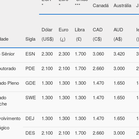
*
*
***
Canadá
Austrália
J
Dólar
Euro
Libra
CAD
AUD
I
dade
Sigla
(US$)
(¿)
(£)
(C$)
(A$)
(
 Sênior
ESN
2.300
2.300
1.700
3.060
3.420
3
utorado
PDE
2.100
2.100
1.700
2.660
3.000
2
ado Pleno
GDE
1.300
1.300
1.300
1.470
1.650
1
ado
SWE
1.300
1.300
1.300
1.470
1.650
1
íche
olvimento
DEJ
1.300
1.300
1.300
1.470
1.650
1
ógico
DES
2.100
2.100
1.700
2.660
3.000
2