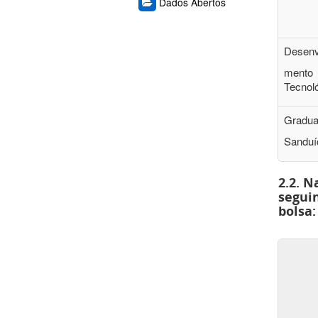
Dados Abertos
Desenv
mento
Tecnol
Gradu
Sanduí
2.2. N
segui
bolsa: