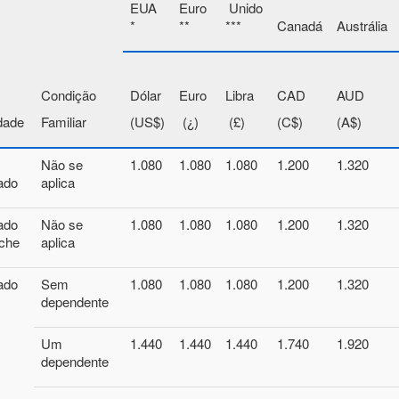
EUA
Euro
Unido
*
**
***
Canadá
Austrália
Condição
Dólar
Euro
Libra
CAD
AUD
dade
Familiar
(US$)
(¿)
(£)
(C$)
(A$)
Não se
1.080
1.080
1.080
1.200
1.320
ado
aplica
ado
Não se
1.080
1.080
1.080
1.200
1.320
che
aplica
ado
Sem
1.080
1.080
1.080
1.200
1.320
dependente
Um
1.440
1.440
1.440
1.740
1.920
dependente