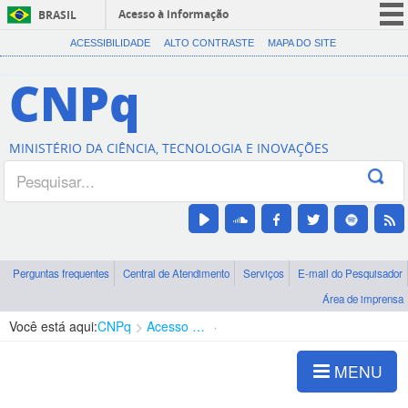
Acesso à informação
BRASIL
CORONAVÍRUS (COVID-19)
ACESSIBILIDADE
ALTO CONTRASTE
MAPA DO SITE
Participe
CNPq
Serviços
Legislação
MINISTÉRIO DA CIÊNCIA, TECNOLOGIA E INOVAÇÕES
Canais
Perguntas frequentes
Central de Atendimento
Serviços
E-mail do Pesquisador
Área de imprensa
Você está aqui:
CNPq
Acesso à Informação
Informações Classificadas
MENU