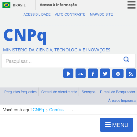
Acesso à informação
BRASIL
CORONAVÍRUS (COVID-19)
ACESSIBILIDADE
ALTO CONTRASTE
MAPA DO SITE
Participe
CNPq
Serviços
Legislação
MINISTÉRIO DA CIÊNCIA, TECNOLOGIA E INOVAÇÕES
Canais
Perguntas frequentes
Central de Atendimento
Serviços
E-mail do Pesquisador
Área de imprensa
Você está aqui:
CNPq
Comissão de Integridade
Apresentação
MENU