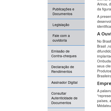
Arinos, 
Publicações e
da figur
Documentos
A presen
desenvol
Legislação
identifi
A Ouvi
Fale com a
ouvidoria
No Brasi
Brasil ,
Emissão de
difundid
Contra-cheques
implanta
Ombudsma
seus cli
Declaração de
Produtos
Rendimentos
Brasilei
Assinador Digital
Empre
A palavr
Consultar
"represe
Autenticidade de
países, 
Documentos
Médateur