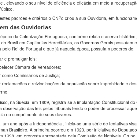
e , elevando o seu nível de eficiência e eficácia em meio a recupera
Público.
estes padrões e critérios o CNPq criou a sua Ouvidoria, em funciona
gem das Ouvidorias
época da Colonização Portuguesa, conforme relata o acervo histórico,
ial do Brasil em Capitanias Hereditárias, os Governos Gerais possuíam 
s pelo Rei de Portugal e que já naquela época, possuíam poderes de:
ar e promulgar leis;
belecer Câmara de Vereadores;
r como Comissários de Justiça;
r reclamações e reivindicações da população sobre improbidade e de
rno.
isso, na Suécia, em 1809, registra-se a implantação Constitucional 
r a observação das leis pelos tribunais tendo o poder de processar aq
cia no cumprimento de seus deveres.
l, um ano após a Independência , inicia-se uma série de tentativas vis
n Brasileiro. A primeira ocorreu em 1923, por iniciativa do Deputado
em 1998, em proposta apresentada pela Comissão de Notáveis, Grupo 