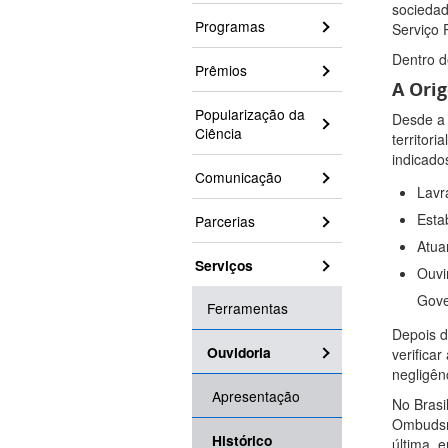
sociedad
Programas
Serviço 
Dentro d
Prêmios
A Ori
Popularização da
Desde a 
Ciência
territor
indicado
Comunicação
Lavr
Esta
Parcerias
Atua
Serviços
Ouvi
Gove
Ferramentas
Depois d
Ouvidoria
verifica
negligên
Apresentação
No Brasi
Ombudsma
Histórico
última, 