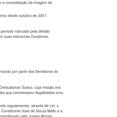
ção e consolidação da imagem do
mento desde outubro de 2007.
 período marcado pela divisão
em suas estruturas Ouvidores,
smando por parte dos Servidores do
do Ombudsman Sueco, cuja missão era
ueles que cometessem ilegalidades e/ou
ando regulamentar, através de Lei, o
 Constituinte José de Souza Mello e a
coordenado pelo Jurista Afonso