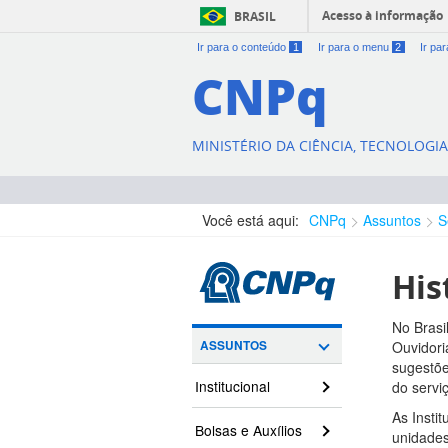
Acesso à informação
BRASIL
Ir para o conteúdo
1
Ir para o menu
2
Ir pa
CNPq
MINISTÉRIO DA CIÊNCIA, TECNOLOGI
Você está aqui:
CNPq
Assuntos
S
His
No Brasi
ASSUNTOS
Ouvidori
sugestõe
Institucional
do servi
As Insti
Bolsas e Auxílios
unidades