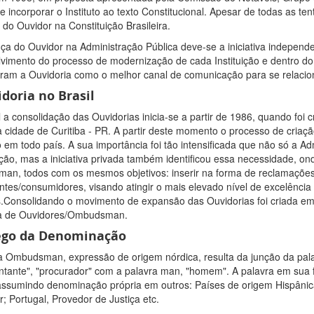
de incorporar o Instituto ao texto Constitucional. Apesar de todas as t
a do Ouvidor na Constituição Brasileira.
ça do Ouvidor na Administração Pública deve-se a iniciativa independ
vimento do processo de modernização de cada Instituição e dentro do
caram a Ouvidoria como o melhor canal de comunicação para se relacio
doria no Brasil
l a consolidação das Ouvidorias inicia-se a partir de 1986, quando foi c
na cidade de Curitiba - PR. A partir deste momento o processo de cria
o em todo país. A sua importância foi tão intensificada que não só a A
ção, mas a iniciativa privada também identificou essa necessidade, o
n, todos com os mesmos objetivos: inserir na forma de reclamações, 
entes/consumidores, visando atingir o mais elevado nível de excelência
.Consolidando o movimento de expansão das Ouvidorias foi criada e
ra de Ouvidores/Ombudsman.
go da Denominação
a Ombudsman, expressão de origem nórdica, resulta da junção da pala
ntante", "procurador" com a palavra man, "homem". A palavra em sua f
assumindo denominação própria em outros: Países de origem Hispânic
; Portugal, Provedor de Justiça etc.