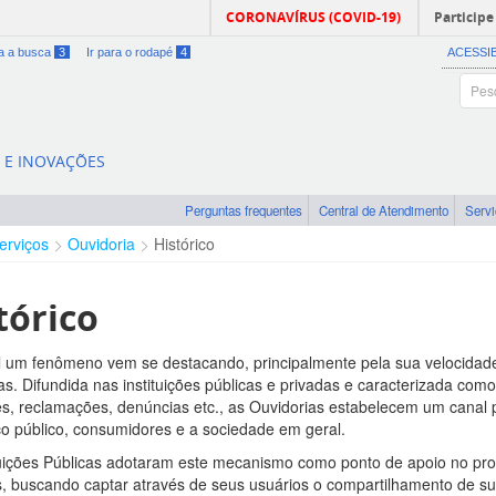
CORONAVÍRUS (COVID-19)
Participe
ra a busca
3
Ir para o rodapé
4
ACESSI
A E INOVAÇÕES
Perguntas frequentes
Central de Atendimento
Serv
erviços
Ouvidoria
Histórico
tórico
l um fenômeno vem se destacando, principalmente pela sua velocidad
as. Difundida nas instituições públicas e privadas e caracterizada como
s, reclamações, denúncias etc., as Ouvidorias estabelecem um canal pr
ço público, consumidores e a sociedade em geral.
tuições Públicas adotaram este mecanismo como ponto de apoio no p
, buscando captar através de seus usuários o compartilhamento de s