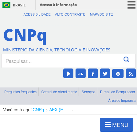
Acesso à informação
BRASIL
CORONAVÍRUS (COVID-19)
ACESSIBILIDADE
ALTO CONTRASTE
MAPA DO SITE
Participe
CNPq
Serviços
Legislação
MINISTÉRIO DA CIÊNCIA, TECNOLOGIA E INOVAÇÕES
Canais
Perguntas frequentes
Central de Atendimento
Serviços
E-mail do Pesquisador
Área de imprensa
Você está aqui:
CNPq
AEX (Expedição Científica)
Análise da Proposta
MENU