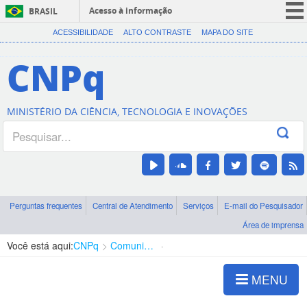
Acesso à informação
BRASIL
CORONAVÍRUS (COVID-19)
ACESSIBILIDADE
ALTO CONTRASTE
MAPA DO SITE
Participe
CNPq
Serviços
Legislação
MINISTÉRIO DA CIÊNCIA, TECNOLOGIA E INOVAÇÕES
Canais
Perguntas frequentes
Central de Atendimento
Serviços
E-mail do Pesquisador
Área de imprensa
Você está aqui:
CNPq
Comunicação
Aplicativo
MENU