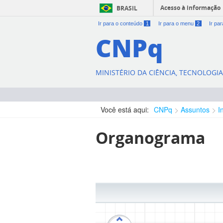
Acesso à informação
BRASIL
Ir para o conteúdo
1
Ir para o menu
2
Ir pa
CNPq
MINISTÉRIO DA CIÊNCIA, TECNOLOGI
Você está aqui:
CNPq
Assuntos
I
Organograma