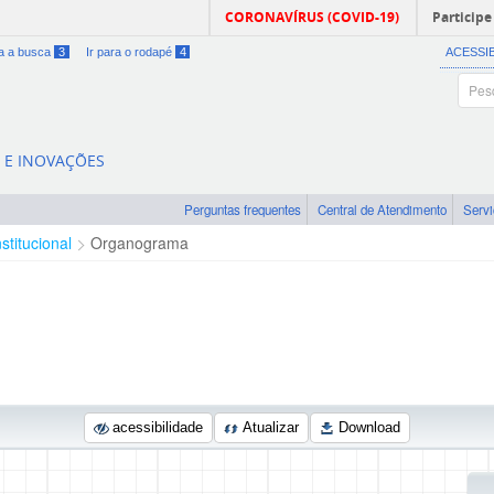
CORONAVÍRUS (COVID-19)
Participe
ra a busca
3
Ir para o rodapé
4
ACESSI
A E INOVAÇÕES
Perguntas frequentes
Central de Atendimento
Serv
nstitucional
Organograma