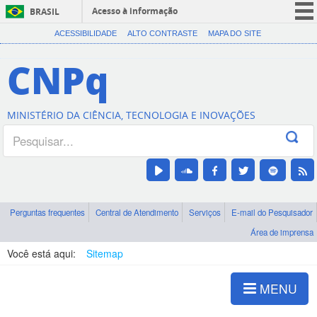
Acesso à informação
BRASIL
CORONAVÍRUS (COVID-19)
ACESSIBILIDADE
ALTO CONTRASTE
MAPA DO SITE
Participe
CNPq
Serviços
Legislação
MINISTÉRIO DA CIÊNCIA, TECNOLOGIA E INOVAÇÕES
Canais
Perguntas frequentes
Central de Atendimento
Serviços
E-mail do Pesquisador
Área de imprensa
Você está aqui:
Sitemap
MENU