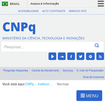
Acesso à informação
BRASIL
CORONAVÍRUS (COVID-19)
ACESSIBILIDADE
ALTO CONTRASTE
MAPA DO SITE
Participe
CNPq
Serviços
Legislação
MINISTÉRIO DA CIÊNCIA, TECNOLOGIA E INOVAÇÕES
Canais
Perguntas frequentes
Central de Atendimento
Serviços
E-mail do Pesquisador
Área de imprensa
Você está aqui:
CNPq
Institucional
Normas
MENU