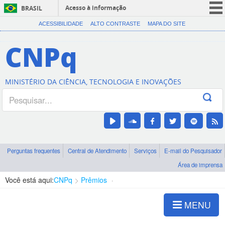
Acesso à informação
BRASIL
CORONAVÍRUS (COVID-19)
ACESSIBILIDADE
ALTO CONTRASTE
MAPA DO SITE
Participe
CNPq
Serviços
Legislação
MINISTÉRIO DA CIÊNCIA, TECNOLOGIA E INOVAÇÕES
Canais
Perguntas frequentes
Central de Atendimento
Serviços
E-mail do Pesquisador
Área de imprensa
Você está aqui:
CNPq
Prêmios
Apresentação
MENU