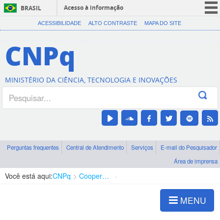
Acesso à informação
BRASIL
CORONAVÍRUS (COVID-19)
ACESSIBILIDADE
ALTO CONTRASTE
MAPA DO SITE
Participe
CNPq
Serviços
Legislação
MINISTÉRIO DA CIÊNCIA, TECNOLOGIA E INOVAÇÕES
Canais
Perguntas frequentes
Central de Atendimento
Serviços
E-mail do Pesquisador
Área de imprensa
Você está aqui:
CNPq
Cooperação Internacional
Mata Atlântica
MENU