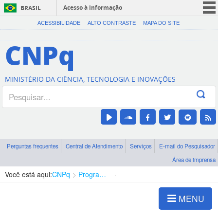
Acesso à informação
BRASIL
CORONAVÍRUS (COVID-19)
ACESSIBILIDADE
ALTO CONTRASTE
MAPA DO SITE
Participe
CNPq
Serviços
Legislação
MINISTÉRIO DA CIÊNCIA, TECNOLOGIA E INOVAÇÕES
Canais
Perguntas frequentes
Central de Atendimento
Serviços
E-mail do Pesquisador
Área de imprensa
Você está aqui:
CNPq
Programa Editorial
Ciências Agrárias
MENU