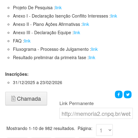
Projeto De Pesquisa :
link
Anexo I - Declaração Isenção Conflito Interesses :
link
Anexo II - Plano Ações Afirmativas :
link
Anexo III - Declaração Equipe :
link
FAQ :
link
Fluxograma - Processo de Julgamento :
link
Resultado preliminar da primeira fase :
link
Inscrições:
31/12/2025 a 23/02/2026
Chamada
Link Permanente
Mostrando 1-10 de 982 resultados.
Página: