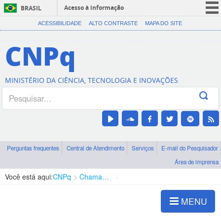
Acesso à informação
BRASIL
CORONAVÍRUS (COVID-19)
ACESSIBILIDADE
ALTO CONTRASTE
MAPA DO SITE
Participe
CNPq
Serviços
Legislação
MINISTÉRIO DA CIÊNCIA, TECNOLOGIA E INOVAÇÕES
Canais
Perguntas frequentes
Central de Atendimento
Serviços
E-mail do Pesquisador
Área de imprensa
Você está aqui:
CNPq
Chamadas
Chamadas públicas
MENU