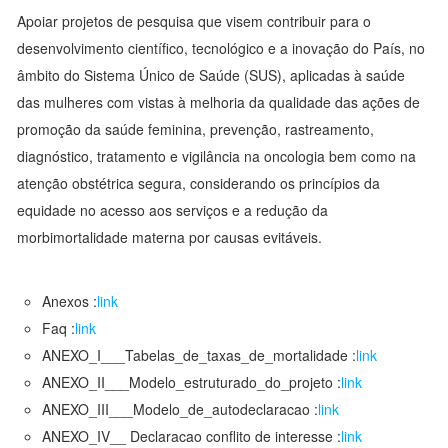
Apoiar projetos de pesquisa que visem contribuir para o
desenvolvimento científico, tecnológico e a inovação do País, no
âmbito do Sistema Único de Saúde (SUS), aplicadas à saúde
das mulheres com vistas à melhoria da qualidade das ações de
promoção da saúde feminina, prevenção, rastreamento,
diagnóstico, tratamento e vigilância na oncologia bem como na
atenção obstétrica segura, considerando os princípios da
equidade no acesso aos serviços e a redução da
morbimortalidade materna por causas evitáveis.
Anexos :
link
Faq :
link
ANEXO_I___Tabelas_de_taxas_de_mortalidade :
link
ANEXO_II___Modelo_estruturado_do_projeto :
link
ANEXO_III___Modelo_de_autodeclaracao :
link
ANEXO_IV__ Declaracao conflito de interesse :
link