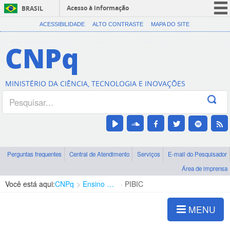
Acesso à informação
BRASIL
CORONAVÍRUS (COVID-19)
ACESSIBILIDADE
ALTO CONTRASTE
MAPA DO SITE
Participe
CNPq
Serviços
Legislação
MINISTÉRIO DA CIÊNCIA, TECNOLOGIA E INOVAÇÕES
Canais
Perguntas frequentes
Central de Atendimento
Serviços
E-mail do Pesquisador
Área de imprensa
Você está aqui:
CNPq
Ensino Superior
PIBIC
MENU