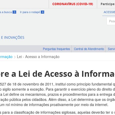
CORONAVÍRUS (COVID-19)
Participe
ra a busca
3
Ir para o rodapé
4
ACESSI
A E INOVAÇÕES
Perguntas frequentes
Central de Atendimento
Serv
ormação
Lei - Acesso a Informação
re a Lei de Acesso à Inform
.527 de 18 de novembro de 2011, institui como princípio fundamental 
 o sigilo somente a exceção. Para garantir o exercício pleno do direito 
 a Lei define os mecanismos, prazos e procedimentos para a entrega d
ração pública pelos cidadãos. Além disso, a Lei determina que os órgã
 um rol mínimo de informações proativamente por meio da internet.
s para a classificação de informações sigilosas, aquelas deverão ter o