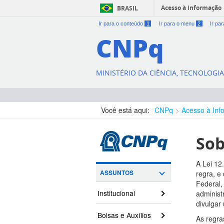
Acesso à informação
BRASIL
Ir para o conteúdo
1
Ir para o menu
2
Ir pa
CNPq
MINISTÉRIO DA CIÊNCIA, TECNOLOGI
Você está aqui:
CNPq
Acesso à Inf
Sob
A Lei 12
ASSUNTOS
regra, e
Federal,
Institucional
administ
divulgar
Bolsas e Auxílios
As regra