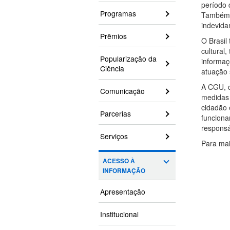
período 
Programas
Também e
indevida
Prêmios
O Brasil
cultural
Popularização da
informaç
Ciência
atuação 
A CGU, c
Comunicação
medidas 
cidadão 
Parcerias
funciona
responsá
Serviços
Para mai
ACESSO À
INFORMAÇÃO
Apresentação
Institucional