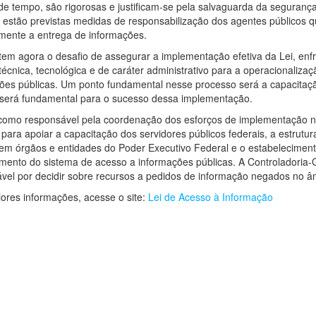
de tempo, são rigorosas e justificam-se pela salvaguarda da seguranç
stão previstas medidas de responsabilização dos agentes públicos 
mente a entrega de informações.
 tem agora o desafio de assegurar a implementação efetiva da Lei, en
, técnica, tecnológica e de caráter administrativo para a operacionaliz
ões públicas. Um ponto fundamental nesse processo será a capacitaç
será fundamental para o sucesso dessa implementação.
omo responsável pela coordenação dos esforços de implementação n
para apoiar a capacitação dos servidores públicos federais, a estrutu
em órgãos e entidades do Poder Executivo Federal e o estabelecimen
mento do sistema de acesso a informações públicas. A Controladoria-
vel por decidir sobre recursos a pedidos de informação negados no âm
ores informações, acesse o site:
Lei de Acesso à Informação