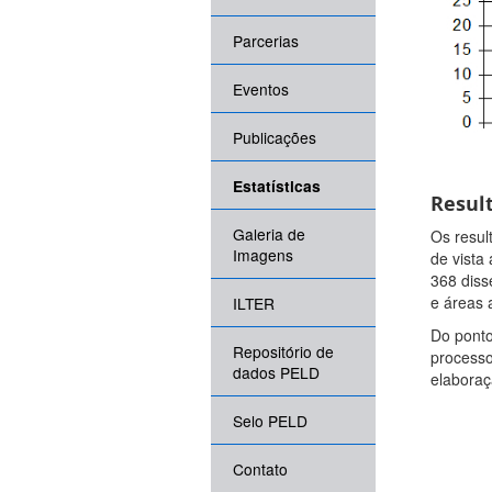
Parcerias
Eventos
Publicações
Estatísticas
Resul
Galeria de
Os resul
Imagens
de vista
368 diss
e áreas a
ILTER
Do ponto
Repositório de
processo
dados PELD
elaboraç
Selo PELD
Contato