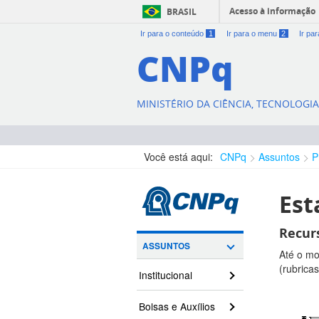
Acesso à informação
BRASIL
Ir para o conteúdo
1
Ir para o menu
2
Ir pa
CNPq
MINISTÉRIO DA CIÊNCIA, TECNOLOGI
Você está aqui:
CNPq
Assuntos
P
Est
Recur
ASSUNTOS
Até o mo
(rubrica
Institucional
Bolsas e Auxílios