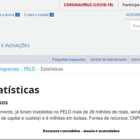
CORONAVÍRUS (COVID-19)
Participe
ra a busca
3
Ir para o rodapé
4
ACESSI
A E INOVAÇÕES
Perguntas frequentes
Central de Atendimento
Serv
rogramas
PELD
Estatísticas
atísticas
sos
mento, já foram investidos no PELD mais de 28 milhões de reais, send
s de capital e custeio) e 6 milhões em bolsas. Fontes de recursos: CN