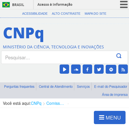
Acesso à informação
BRASIL
CORONAVÍRUS (COVID-19)
ACESSIBILIDADE
ALTO CONTRASTE
MAPA DO SITE
Participe
CNPq
Serviços
Legislação
MINISTÉRIO DA CIÊNCIA, TECNOLOGIA E INOVAÇÕES
Canais
Perguntas frequentes
Central de Atendimento
Serviços
E-mail do Pesquisador
Área de imprensa
Você está aqui:
CNPq
Comissão de Integridade
Composição
MENU