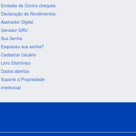
Emissão de Contra-cheques
Declaração de Rendimentos
Assinador Digital
Gerador GRU
Sua Senha
Esqueceu sua senha?
Cadastrar Usuário
Livro Eletrônico
Dados abertos
Suporte a Propriedade
Intelectual