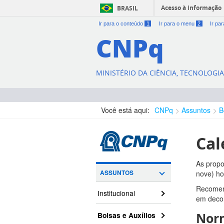
Acesso à informação
BRASIL
Ir para o conteúdo
1
Ir para o menu
2
Ir pa
CNPq
MINISTÉRIO DA CIÊNCIA, TECNOLOGI
Você está aqui:
CNPq
Assuntos
B
Cal
As propo
ASSUNTOS
nove) ho
Recomend
Institucional
em decor
Bolsas e Auxílios
Nor