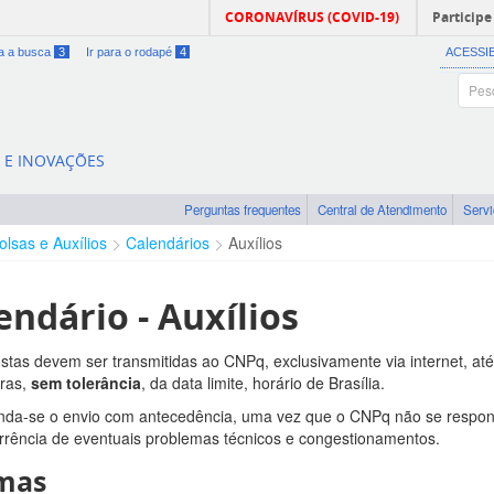
CORONAVÍRUS (COVID-19)
Participe
ra a busca
3
Ir para o rodapé
4
ACESSI
A E INOVAÇÕES
Perguntas frequentes
Central de Atendimento
Serv
olsas e Auxílios
Calendários
Auxílios
endário - Auxílios
stas devem ser transmitidas ao CNPq, exclusivamente via internet, até 
ras,
sem tolerância
, da data limite, horário de Brasília.
a-se o envio com antecedência, uma vez que o CNPq não se responsa
rência de eventuais problemas técnicos e congestionamentos.
mas