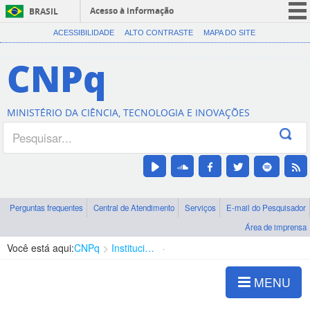
Acesso à informação
BRASIL
CORONAVÍRUS (COVID-19)
ACESSIBILIDADE
ALTO CONTRASTE
MAPA DO SITE
Participe
CNPq
Serviços
Legislação
MINISTÉRIO DA CIÊNCIA, TECNOLOGIA E INOVAÇÕES
Canais
Perguntas frequentes
Central de Atendimento
Serviços
E-mail do Pesquisador
Área de imprensa
Você está aqui:
CNPq
Institucional
Competências
MENU