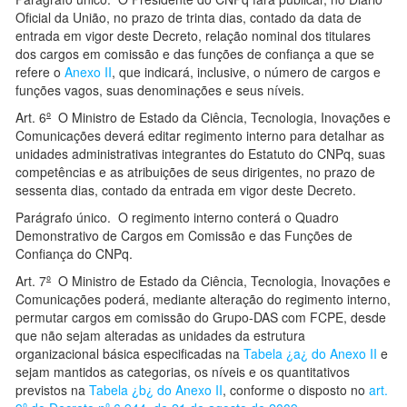
Oficial da União, no prazo de trinta dias, contado da data de
entrada em vigor deste Decreto, relação nominal dos titulares
dos cargos em comissão e das funções de confiança a que se
refere o
Anexo II
, que indicará, inclusive, o número de cargos e
funções vagos, suas denominações e seus níveis.
Art. 6
º
O Ministro de Estado da Ciência, Tecnologia, Inovações e
Comunicações deverá editar regimento interno para detalhar as
unidades administrativas integrantes do Estatuto do CNPq, suas
competências e as atribuições de seus dirigentes, no prazo de
sessenta dias, contado da entrada em vigor deste Decreto.
Parágrafo único. O regimento interno conterá o Quadro
Demonstrativo de Cargos em Comissão e das Funções de
Confiança do CNPq.
Art. 7
º
O Ministro de Estado da Ciência, Tecnologia, Inovações e
Comunicações poderá, mediante alteração do regimento interno,
permutar cargos em comissão do Grupo-DAS com FCPE, desde
que não sejam alteradas as unidades da estrutura
organizacional básica especificadas na
Tabela ¿a¿ do Anexo II
e
sejam mantidos as categorias, os níveis e os quantitativos
previstos na
Tabela ¿b¿ do Anexo II
, conforme o disposto no
art.