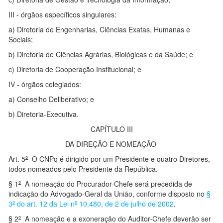
III - órgãos específicos singulares:
a) Diretoria de Engenharias, Ciências Exatas, Humanas e
Sociais;
b) Diretoria de Ciências Agrárias, Biológicas e da Saúde; e
c) Diretoria de Cooperação Institucional; e
IV - órgãos colegiados:
a) Conselho Deliberativo; e
b) Diretoria-Executiva.
CAPÍTULO III
DA DIREÇÃO E NOMEAÇÃO
Art. 5
º
O CNPq é dirigido por um Presidente e quatro Diretores,
todos nomeados pelo Presidente da República.
§ 1
º
A nomeação do Procurador-Chefe será precedida de
indicação do Advogado-Geral da União, conforme disposto no
§
3
º
do art. 12 da Lei n
º
10.480, de 2 de julho de 2002
.
§ 2
º
A nomeação e a exoneração do Auditor-Chefe deverão ser