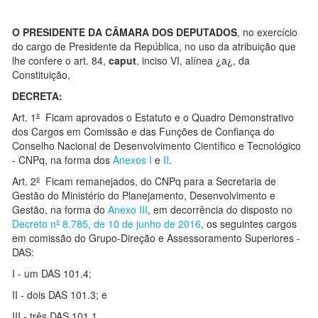
O
PRESIDENTE DA CÂMARA DOS DEPUTADOS
, no exercício
do cargo de Presidente da República, no uso da atribuição que
lhe confere o art. 84,
caput
, inciso VI, alínea ¿a¿, da
Constituição,
DECRETA:
Art. 1
º
Ficam aprovados o Estatuto e o Quadro Demonstrativo
dos Cargos em Comissão e das Funções de Confiança do
Conselho Nacional de Desenvolvimento Científico e Tecnológico
- CNPq, na forma dos
Anexos I
e
II
.
Art. 2
º
Ficam remanejados, do CNPq para a Secretaria de
Gestão do Ministério do Planejamento, Desenvolvimento e
Gestão, na forma do
Anexo III
, em decorrência do disposto no
Decreto n
º
8.785, de 10 de junho de 2016
, os seguintes cargos
em comissão do Grupo-Direção e Assessoramento Superiores -
DAS:
I - um DAS 101.4;
II - dois DAS 101.3; e
III - três DAS 101.1.