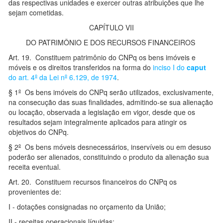
das respectivas unidades e exercer outras atribuições que lhe
sejam cometidas.
CAPÍTULO VII
DO PATRIMÔNIO E DOS RECURSOS FINANCEIROS
Art. 19. Constituem patrimônio do CNPq os bens imóveis e
móveis e os direitos transferidos na forma do
inciso I do
caput
do art. 4
º
da Lei n
º
6.129, de 1974
.
§ 1
º
Os bens imóveis do CNPq serão utilizados, exclusivamente,
na consecução das suas finalidades, admitindo-se sua alienação
ou locação, observada a legislação em vigor, desde que os
resultados sejam integralmente aplicados para atingir os
objetivos do CNPq.
§ 2
º
Os bens móveis desnecessários, inservíveis ou em desuso
poderão ser alienados, constituindo o produto da alienação sua
receita eventual.
Art. 20. Constituem recursos financeiros do CNPq os
provenientes de:
I - dotações consignadas no orçamento da União;
II - receitas operacionais líquidas;