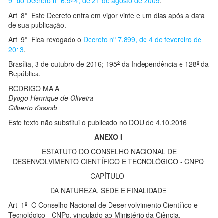
9
º
do Decreto n
º
6.944, de 21 de agosto de 2009
.
Art. 8
º
Este Decreto entra em vigor vinte e um dias após a data
de sua publicação.
Art. 9
º
Fica revogado o
Decreto n
º
7.899, de 4 de fevereiro de
2013
.
Brasília, 3 de outubro de 2016; 195
º
da Independência e 128
º
da
República.
RODRIGO MAIA
Dyogo Henrique de Oliveira
Gilberto Kassab
Este texto não substitui o publicado no DOU de 4.10.2016
ANEXO I
ESTATUTO DO CONSELHO NACIONAL DE
DESENVOLVIMENTO CIENTÍFICO E TECNOLÓGICO - CNPQ
CAPÍTULO I
DA NATUREZA, SEDE E FINALIDADE
Art. 1
º
O Conselho Nacional de Desenvolvimento Científico e
Tecnológico - CNPq, vinculado ao Ministério da Ciência,