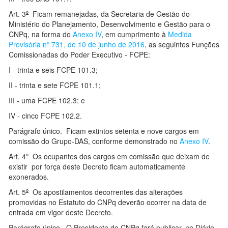
Art. 3
º
Ficam remanejadas, da Secretaria de Gestão do
Ministério do Planejamento, Desenvolvimento e Gestão para o
CNPq, na forma do
Anexo IV
, em cumprimento à
Medida
Provisória n
º
731, de 10 de junho de 2016
, as seguintes Funções
Comissionadas do Poder Executivo - FCPE:
I - trinta e seis FCPE 101.3;
II - trinta e sete FCPE 101.1;
III - uma FCPE 102.3; e
IV - cinco FCPE 102.2.
Parágrafo único. Ficam extintos setenta e nove cargos em
comissão do Grupo-DAS, conforme demonstrado no
Anexo IV
.
Art. 4
º
Os ocupantes dos cargos em comissão que deixam de
existir por força deste Decreto ficam automaticamente
exonerados.
Art. 5
º
Os apostilamentos decorrentes das alterações
promovidas no Estatuto do CNPq deverão ocorrer na data de
entrada em vigor deste Decreto.
Parágrafo único. O Presidente do CNPq fará publicar, no Diário