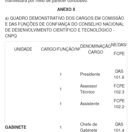
manifestará por meio de parecer conclusivo.
ANEXO II
a) QUADRO DEMONSTRATIVO DOS CARGOS EM COMISSÃO
E DAS FUNÇÕES DE CONFIANÇA DO CONSELHO NACIONAL
DE DESENVOLVIMENTO CIENTÍFICO E TECNOLÓGICO -
CNPQ
NE/DAS/
DENOMINAÇÃO
UNIDADE
CARGO/FUNÇÃO/N
º
CARGO
FCPE
DAS
1
Presidente
101.6
Assessor
FCPE
1
Técnico
102.3
FCPE
1
Assistente
102.2
Chefe de
DAS
GABINETE
1
Gabinete
101.4