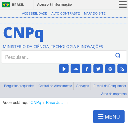
Acesso à informação
BRASIL
CORONAVÍRUS (COVID-19)
ACESSIBILIDADE
ALTO CONTRASTE
MAPA DO SITE
Participe
CNPq
Serviços
Legislação
MINISTÉRIO DA CIÊNCIA, TECNOLOGIA E INOVAÇÕES
Canais
Perguntas frequentes
Central de Atendimento
Serviços
E-mail do Pesquisador
Área de imprensa
Você está aqui:
CNPq
Base Jurídica
Decreto nº 8.866
MENU