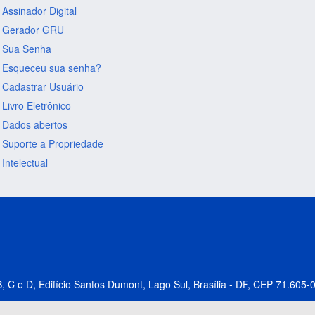
Assinador Digital
Gerador GRU
Sua Senha
Esqueceu sua senha?
Cadastrar Usuário
Livro Eletrônico
Dados abertos
Suporte a Propriedade
Intelectual
B, C e D, Edifício Santos Dumont, Lago Sul, Brasília - DF, CEP 71.60