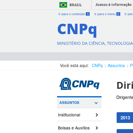
Acesso à informação
BRASIL
Ir para o conteúdo
1
Ir para o menu
2
Ir pa
CNPq
MINISTÉRIO DA CIÊNCIA, TECNOLOGI
Você está aqui:
CNPq
Assuntos
P
Dir
Dirigent
ASSUNTOS
Institucional
2013
Bolsas e Auxílios
Autor