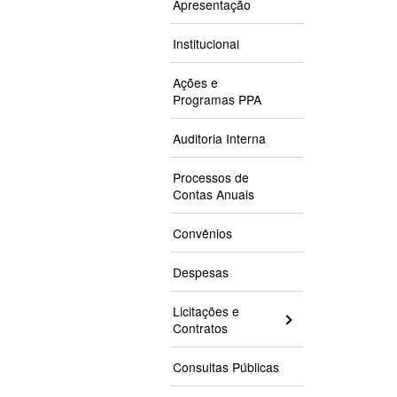
Apresentação
(UFRGS
Dr. A
Luís 
Empos
repres
Rober
Atua
repres
Dr. E
Barre
Institucional
Guilhe
Prof.
Emposs
Dr. J
como 
Davido
Ações e
2005 
Rica
Programas PPA
(UFRGS
Prof.
(UFRJ)
Auditoria Interna
Lira A
comun
Profa
Processos de
Contas Anuais
Jorge
Convênios
Despesas
Isa A
Licitações e
Contratos
Dr. J
Consultas Públicas