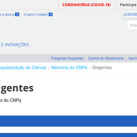
CORONAVÍRUS (COVID-19)
Participe
ra a busca
3
Ir para o rodapé
4
ACESSI
A E INOVAÇÕES
Perguntas frequentes
Central de Atendimento
Serv
opularização da Ciência
Memória do CNPq
Dirigentes
igentes
es do CNPq
idades da República