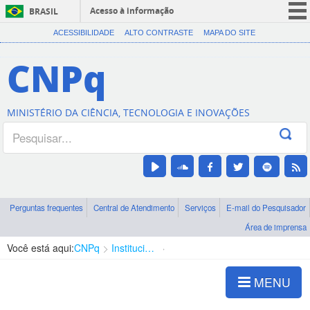
Acesso à informação
BRASIL
CORONAVÍRUS (COVID-19)
ACESSIBILIDADE
ALTO CONTRASTE
MAPA DO SITE
Participe
CNPq
Serviços
Legislação
MINISTÉRIO DA CIÊNCIA, TECNOLOGIA E INOVAÇÕES
Canais
Perguntas frequentes
Central de Atendimento
Serviços
E-mail do Pesquisador
Área de imprensa
Você está aqui:
CNPq
Institucional
Servidores
MENU