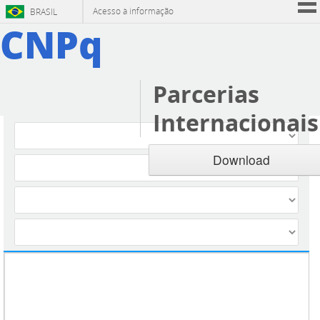
Acesso à informação
BRASIL
CNPq
men
Participe
icon
Serviços
Legislação
Parcerias
Canais
Internacionais
Download