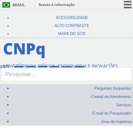
Acesso à informação
BRASIL
CORONAVÍRUS (COVID-19)
ACESSIBILIDADE
Participe
ALTO CONTRASTE
Serviços
MAPA DO SITE
CNPq
Legislação
Canais
MINISTÉRIO DA CIÊNCIA, TECNOLOGIA E INOVAÇÕES
Perguntas frequentes
Central de Atendimento
Serviços
E-mail do Pesquisador
Área de imprensa