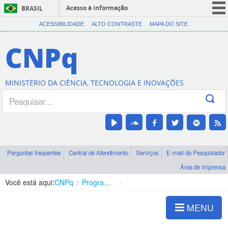
Acesso à informação
BRASIL
CORONAVÍRUS (COVID-19)
ACESSIBILIDADE
ALTO CONTRASTE
MAPA DO SITE
Participe
CNPq
Serviços
Legislação
MINISTÉRIO DA CIÊNCIA, TECNOLOGIA E INOVAÇÕES
Canais
Perguntas frequentes
Central de Atendimento
Serviços
E-mail do Pesquisador
Área de imprensa
Você está aqui:
CNPq
Programas Institucionais de Iniciação C&T
Reunião Anual 2014
MENU