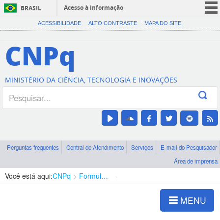
Acesso à informação
BRASIL
CORONAVÍRUS (COVID-19)
ACESSIBILIDADE
ALTO CONTRASTE
MAPA DO SITE
Participe
CNPq
Serviços
Legislação
MINISTÉRIO DA CIÊNCIA, TECNOLOGIA E INOVAÇÕES
Canais
Perguntas frequentes
Central de Atendimento
Serviços
E-mail do Pesquisador
Área de imprensa
Você está aqui:
CNPq
Formulários e Orientações
Para o Gestor Institucional
MENU