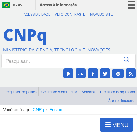
Acesso à informação
BRASIL
CORONAVÍRUS (COVID-19)
ACESSIBILIDADE
ALTO CONTRASTE
MAPA DO SITE
Participe
CNPq
Serviços
Legislação
MINISTÉRIO DA CIÊNCIA, TECNOLOGIA E INOVAÇÕES
Canais
Perguntas frequentes
Central de Atendimento
Serviços
E-mail do Pesquisador
Área de imprensa
Você está aqui:
CNPq
Ensino Fundamental / Médio
PIC-OBMEP
MENU