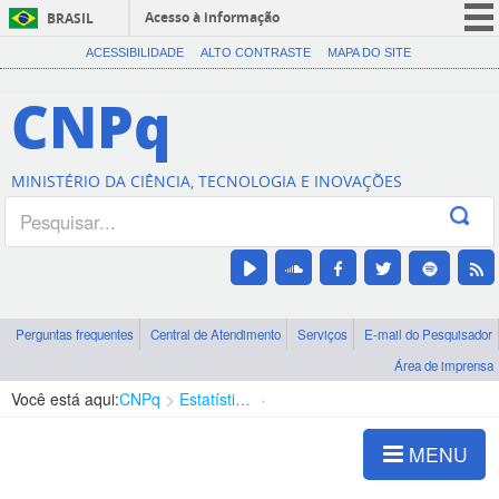
Acesso à informação
BRASIL
CORONAVÍRUS (COVID-19)
ACESSIBILIDADE
ALTO CONTRASTE
MAPA DO SITE
Participe
CNPq
Serviços
Legislação
MINISTÉRIO DA CIÊNCIA, TECNOLOGIA E INOVAÇÕES
Canais
Perguntas frequentes
Central de Atendimento
Serviços
E-mail do Pesquisador
Área de imprensa
Você está aqui:
CNPq
Estatísticas e Indicadores
Titulação de Bolsistas
MENU