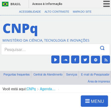
Acesso à informação
BRASIL
CORONAVÍRUS (COVID-19)
ACESSIBILIDADE
ALTO CONTRASTE
MAPA DO SITE
Participe
CNPq
Serviços
Legislação
MINISTÉRIO DA CIÊNCIA, TECNOLOGIA E INOVAÇÕES
Canais
Perguntas frequentes
Central de Atendimento
Serviços
E-mail do Pesquisador
Área de imprensa
Você está aqui:
CNPq
Agenda de autoridades
Diretoria - DGTI
MENU