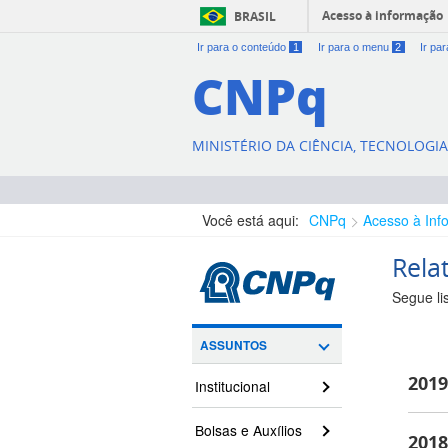
Acesso à informação
BRASIL
Ir para o conteúdo
1
Ir para o menu
2
Ir pa
CNPq
MINISTÉRIO DA CIÊNCIA, TECNOLOGI
Você está aqui:
CNPq
Acesso à Inf
Rela
Segue li
ASSUNTOS
2019
Institucional
Bolsas e Auxílios
2018