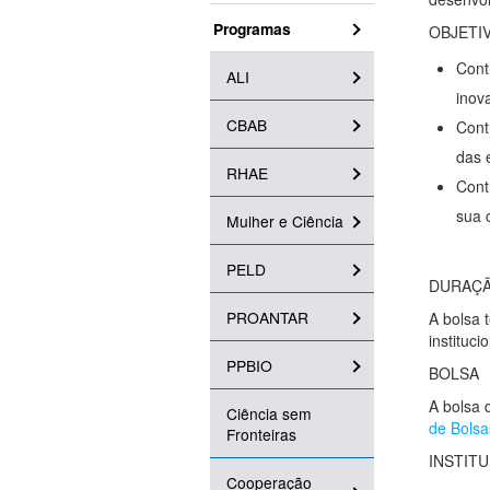
Programas
OBJETI
Cont
ALI
inov
CBAB
Cont
das 
RHAE
Cont
sua 
Mulher e Ciência
PELD
DURAÇÃ
PROANTAR
A bolsa 
instituci
PPBIO
BOLSA
A bolsa 
Ciência sem
de Bolsa
Fronteiras
INSTIT
Cooperação