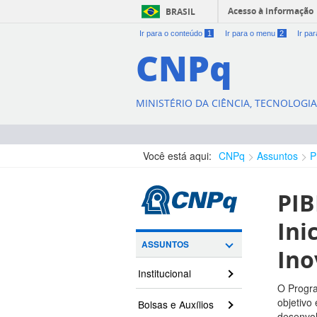
Acesso à informação
BRASIL
Ir para o conteúdo
1
Ir para o menu
2
Ir pa
CNPq
MINISTÉRIO DA CIÊNCIA, TECNOLOGI
Você está aqui:
CNPq
Assuntos
P
PIB
Ini
ASSUNTOS
Ino
Institucional
O Progra
objetivo
Bolsas e Auxílios
desenvol