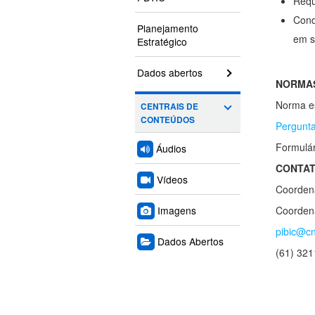
Requ
Cond
Planejamento
em s
Estratégico
Dados abertos
NORMAS
Norma es
CENTRAIS DE
CONTEÚDOS
Pergunta
Formulár
Áudios
CONTA
Vídeos
Coorden
Imagens
Coordena
pibic@cn
Dados Abertos
(61) 32