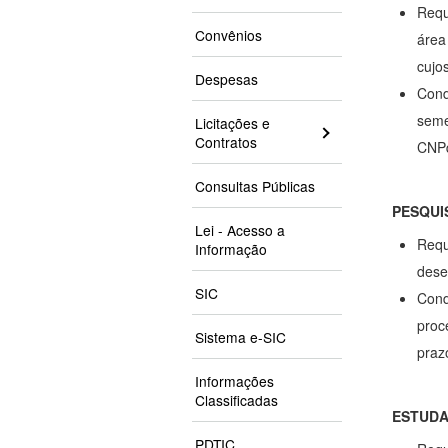
Requ
Convênios
área
cujo
Despesas
Cond
seme
Licitações e
Contratos
CNP
Consultas Públicas
PESQUI
Lei - Acesso a
Requ
Informação
dese
SIC
Cond
proc
Sistema e-SIC
praz
Informações
Classificadas
ESTUD
PDTIC