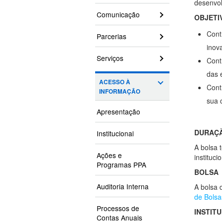
desenvol
Comunicação
OBJETI
Cont
Parcerias
inov
Serviços
Cont
das 
ACESSO À
Cont
INFORMAÇÃO
sua 
Apresentação
DURAÇÃ
Institucional
A bolsa 
Ações e
instituci
Programas PPA
BOLSA
Auditoria Interna
A bolsa 
de Bolsa
Processos de
INSTIT
Contas Anuais