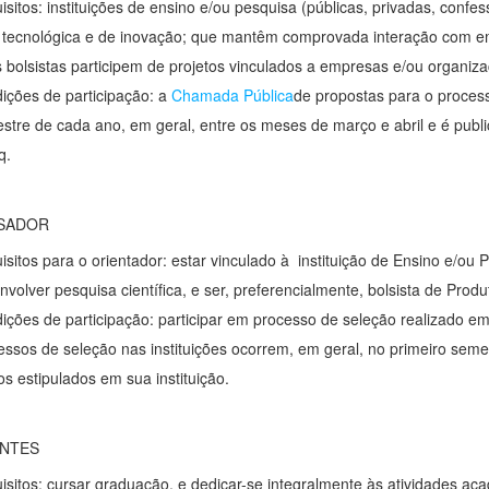
isitos: instituições de ensino e/ou pesquisa (públicas, privadas, confe
 tecnológica e de inovação; que mantêm comprovada interação com 
s bolsistas participem de projetos vinculados a empresas e/ou organiz
ições de participação: a
Chamada Pública
de propostas para o process
stre de cada ano, em geral, entre os meses de março e abril e é publi
q.
SADOR
isitos para o orientador: estar vinculado à instituição de Ensino e/ou 
nvolver pesquisa científica, e ser, preferencialmente, bolsista de Pro
ições de participação: participar em processo de seleção realizado em 
essos de seleção nas instituições ocorrem, em geral, no primeiro seme
os estipulados em sua instituição.
NTES
isitos: cursar graduação, e dedicar-se integralmente às atividades ac