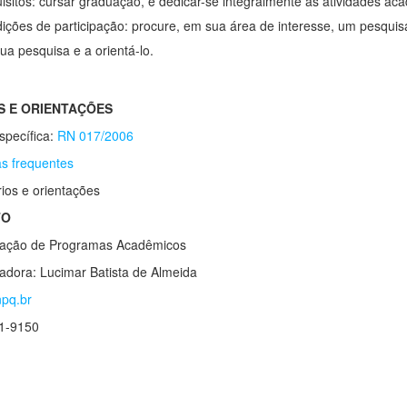
isitos: cursar graduação, e dedicar-se integralmente às atividades ac
ições de participação: procure, em sua área de interesse, um pesquisa
ua pesquisa e a orientá-lo.
 E ORIENTAÇÕES
pecífica:
RN 017/2006
s frequentes
ios e orientações
TO
ação de Programas Acadêmicos
dora: Lucimar Batista de Almeida
pq.br
11-9150