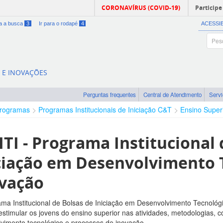
CORONAVÍRUS (COVID-19)
Participe
ra a busca
3
Ir para o rodapé
4
ACESSI
A E INOVAÇÕES
Perguntas frequentes
Central de Atendimento
Serv
rogramas
Programas Institucionais de Iniciação C&T
Ensino Super
ITI - Programa Institucional 
ciação em Desenvolvimento 
vação
ma Institucional de Bolsas de Iniciação em Desenvolvimento Tecnológi
 estimular os jovens do ensino superior nas atividades, metodologias, 
vimento tecnológico e processos de inovação.