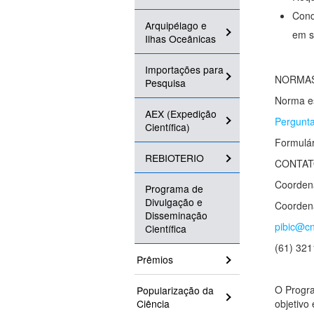
Cond
Arquipélago e
em s
Ilhas Oceânicas
Importações para
NORMAS
Pesquisa
Norma es
AEX (Expedição
Pergunta
Científica)
Formulár
REBIOTERIO
CONTA
Coorden
Programa de
Divulgação e
Coordena
Disseminação
pibic@cn
Científica
(61) 32
Prêmios
O Progra
Popularização da
Ciência
objetivo