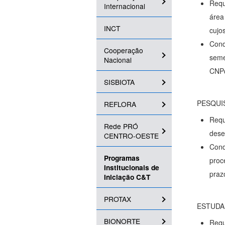
Requ
Internacional
área
INCT
cujo
Cond
Cooperação
seme
Nacional
CNP
SISBIOTA
PESQUI
REFLORA
Requ
Rede PRÓ
dese
CENTRO-OESTE
Cond
Programas
proc
Institucionais de
praz
Iniciação C&T
PROTAX
ESTUDA
BIONORTE
Requ