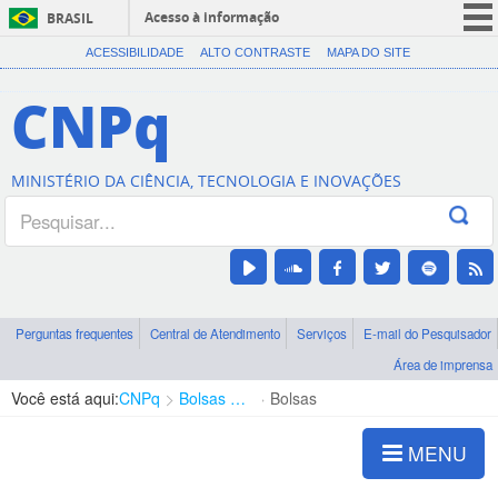
Acesso à informação
BRASIL
CORONAVÍRUS (COVID-19)
ACESSIBILIDADE
ALTO CONTRASTE
MAPA DO SITE
Participe
CNPq
Serviços
Legislação
MINISTÉRIO DA CIÊNCIA, TECNOLOGIA E INOVAÇÕES
Canais
Perguntas frequentes
Central de Atendimento
Serviços
E-mail do Pesquisador
Área de imprensa
Você está aqui:
CNPq
Bolsas e Auxílios Vigentes
Bolsas
MENU