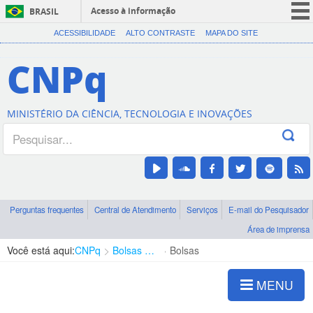
Acesso à informação
BRASIL
CORONAVÍRUS (COVID-19)
ACESSIBILIDADE
ALTO CONTRASTE
MAPA DO SITE
Participe
CNPq
Serviços
Legislação
MINISTÉRIO DA CIÊNCIA, TECNOLOGIA E INOVAÇÕES
Canais
Perguntas frequentes
Central de Atendimento
Serviços
E-mail do Pesquisador
Área de imprensa
Você está aqui:
CNPq
Bolsas e Auxílios Vigentes
Bolsas
MENU