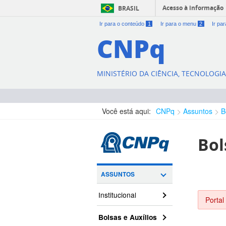
Acesso à informação
BRASIL
Ir para o conteúdo
1
Ir para o menu
2
Ir pa
CNPq
MINISTÉRIO DA CIÊNCIA, TECNOLOGI
Você está aqui:
CNPq
Assuntos
B
Bol
ASSUNTOS
Institucional
Portal
Bolsas e Auxílios