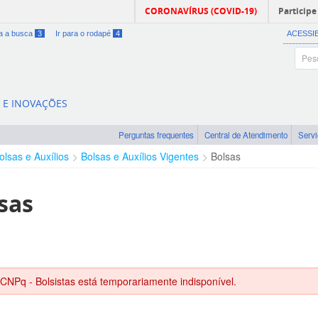
CORONAVÍRUS (COVID-19)
Participe
ra a busca
3
Ir para o rodapé
4
ACESSI
A E INOVAÇÕES
Perguntas frequentes
Central de Atendimento
Serv
olsas e Auxílios
Bolsas e Auxílios Vigentes
Bolsas
sas
 CNPq - Bolsistas está temporariamente indisponível.