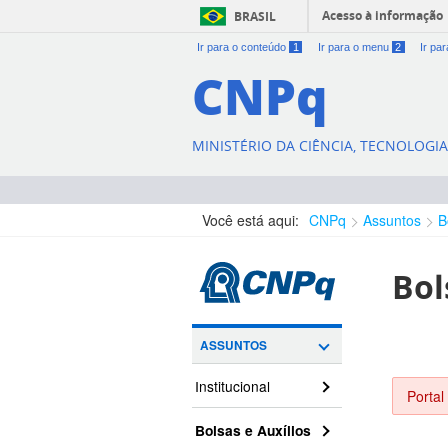
Acesso à informação
BRASIL
Ir para o conteúdo
1
Ir para o menu
2
Ir pa
CNPq
MINISTÉRIO DA CIÊNCIA, TECNOLOGI
Você está aqui:
CNPq
Assuntos
B
Bol
ASSUNTOS
Institucional
Portal
Bolsas e Auxílios