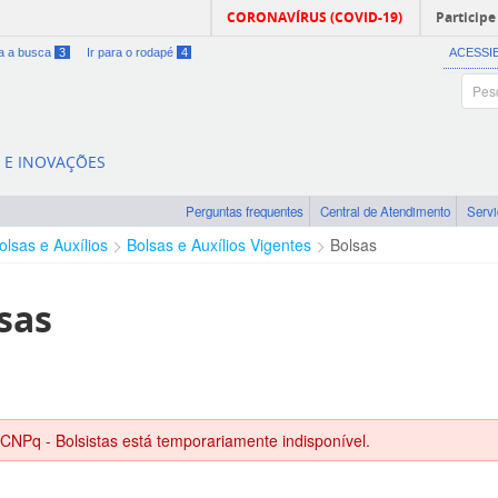
CORONAVÍRUS (COVID-19)
Participe
ra a busca
3
Ir para o rodapé
4
ACESSI
A E INOVAÇÕES
Perguntas frequentes
Central de Atendimento
Serv
olsas e Auxílios
Bolsas e Auxílios Vigentes
Bolsas
sas
 CNPq - Bolsistas está temporariamente indisponível.